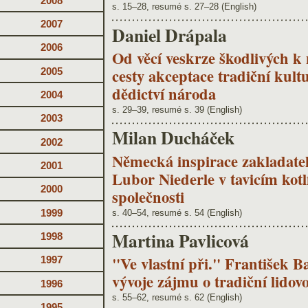
2008
s. 15–28, resumé s. 27–28 (English)
2007
Daniel Drápala
2006
Od věcí veskrze škodlivých k
cesty akceptace tradiční kult
2005
dědictví národa
2004
s. 29–39, resumé s. 39 (English)
2003
Milan Ducháček
2002
Německá inspirace zakladatel
2001
Lubor Niederle v tavicím kotl
2000
společnosti
1999
s. 40–54, resumé s. 54 (English)
Martina Pavlicová
1998
"Ve vlastní při." František Ba
1997
vývoje zájmu o tradiční lidov
1996
s. 55–62, resumé s. 62 (English)
1995