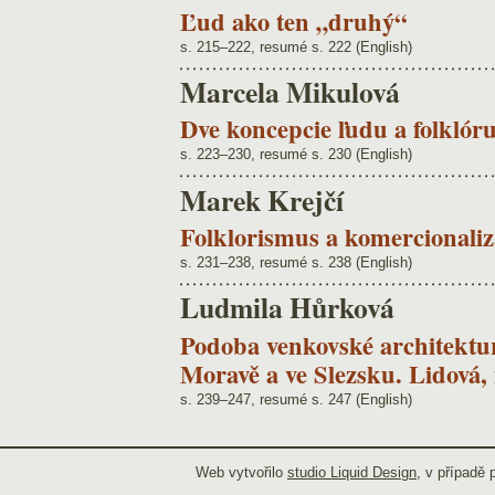
Ľud ako ten „druhý“
s. 215–222, resumé s. 222 (English)
Marcela Mikulová
Dve koncepcie ľudu a folklóru
s. 223–230, resumé s. 230 (English)
Marek Krejčí
Folklorismus a komercionaliz
s. 231–238, resumé s. 238 (English)
Ludmila Hůrková
Podoba venkovské architektury
Moravě a ve Slezsku. Lidová,
s. 239–247, resumé s. 247 (English)
Web vytvořilo
studio Liquid Design
, v případě 