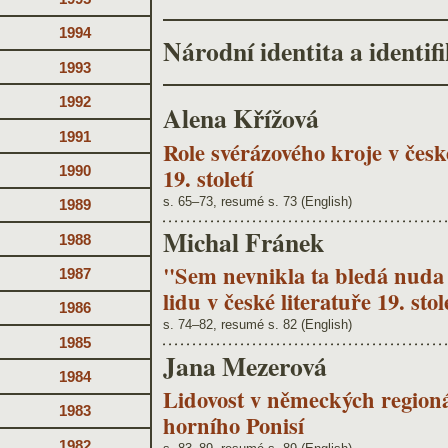
1994
Národní identita a identif
1993
1992
Alena Křížová
1991
Role svérázového kroje v česk
19. století
1990
s. 65–73, resumé s. 73 (English)
1989
Michal Fránek
1988
"Sem nevnikla ta bledá nuda 
1987
lidu v české literatuře 19. stol
1986
s. 74–82, resumé s. 82 (English)
1985
Jana Mezerová
1984
Lidovost v německých regioná
1983
horního Ponisí
1982