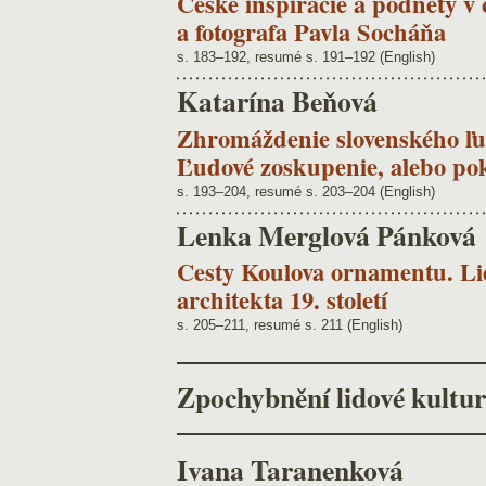
České inšpirácie a podnety v 
a fotografa Pavla Socháňa
s. 183–192, resumé s. 191–192 (English)
Katarína Beňová
Zhromáždenie slovenského ľ
Ľudové zoskupenie, alebo po
s. 193–204, resumé s. 203–204 (English)
Lenka Merglová Pánková
Cesty Koulova ornamentu. Lid
architekta 19. století
s. 205–211, resumé s. 211 (English)
Zpochybnění lidové kultu
Ivana Taranenková