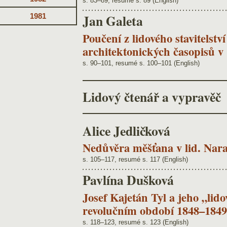
s. 83–89, resumé s. 89 (English)
Jan Galeta
1981
Poučení z lidového stavitelstv
architektonických časopisů v 1
s. 90–101, resumé s. 100–101 (English)
Lidový čtenář a vypravěč
Alice Jedličková
Nedůvěra měšťana v lid. Nara
s. 105–117, resumé s. 117 (English)
Pavlína Dušková
Josef Kajetán Tyl a jeho „lid
revolučním období 1848–1849
s. 118–123, resumé s. 123 (English)