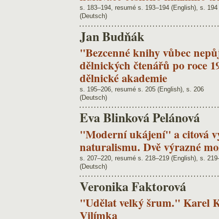
s. 183–194, resumé s. 193–194 (English), s. 194
(Deutsch)
Jan Budňák
"Bezcenné knihy vůbec nepůj
dělnických čtenářů po roce 1
dělnické akademie
s. 195–206, resumé s. 205 (English), s. 206
(Deutsch)
Eva Blinková Pelánová
"Moderní ukájení" a citová v
naturalismu. Dvě výrazné mož
s. 207–220, resumé s. 218–219 (English), s. 21
(Deutsch)
Veronika Faktorová
"Udělat velký šrum." Karel K
Vilímka