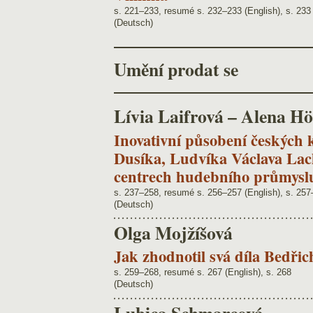
s. 221–233, resumé s. 232–233 (English), s. 233
(Deutsch)
Umění prodat se
Lívia Laifrová – Alena H
Inovativní působení českých k
Dusíka, Ludvíka Václava Lac
centrech hudebního průmyslu
s. 237–258, resumé s. 256–257 (English), s. 25
(Deutsch)
Olga Mojžíšová
Jak zhodnotil svá díla Bedři
s. 259–268, resumé s. 267 (English), s. 268
(Deutsch)
Lubica Schmarcová