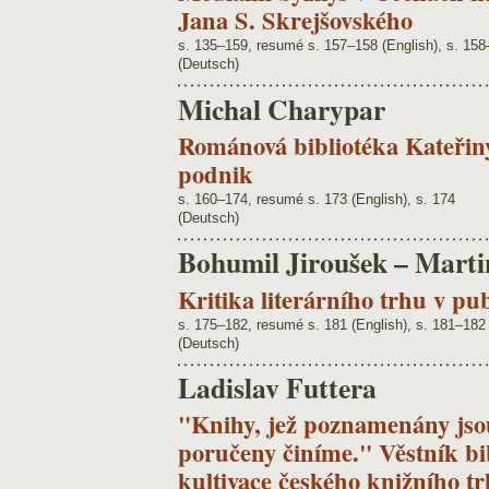
Jana S. Skrejšovského
s. 135–159, resumé s. 157–158 (English), s. 15
(Deutsch)
Michal Charypar
Románová bibliotéka Kateřiny
podnik
s. 160–174, resumé s. 173 (English), s. 174
(Deutsch)
Bohumil Jiroušek – Mart
Kritika literárního trhu v pub
s. 175–182, resumé s. 181 (English), s. 181–182
(Deutsch)
Ladislav Futtera
"Knihy, jež poznamenány jsou
poručeny činíme." Věstník bib
kultivace českého knižního t