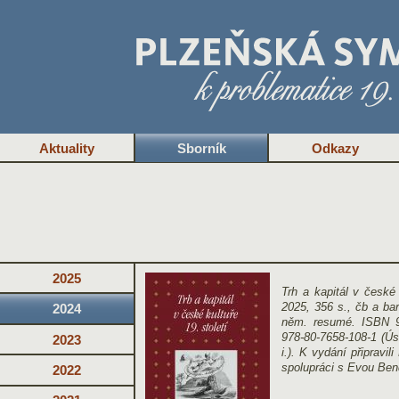
Aktuality
Sborník
Odkazy
2025
Trh a kapitál v české
2025, 356 s., čb a bar
2024
něm. resumé. ISBN 9
978-80-7658-108-1 (Úst
2023
i.). K vydání připravil
spolupráci s Evou Be
2022