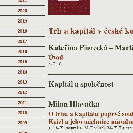
2021
2020
2019
Trh a kapitál v české ku
2018
2017
Kateřina Piorecká – Mart
2016
Úvod
2015
s. 7–10
2014
Kapitál a společnost
2013
2012
Milan Hlavačka
2011
O trhu a kapitálu poprvé souh
2010
Kaizl a jeho učebnice národn
2009
s. 13–25, resumé s. 24 (English), 24–25 (Deutsc