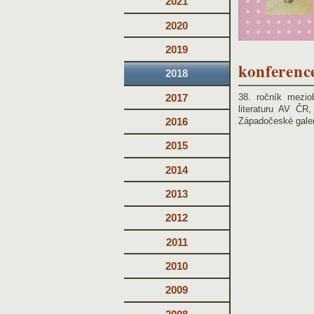
2021
2020
2019
konferenc
2018
2017
38. ročník mezio
literaturu AV ČR
Západočeské galer
2016
2015
2014
2013
2012
2011
2010
2009