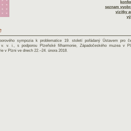
konfe
seznam vyobr
vizitky 
vý
e
borového sympozia k problematice 19. století pořádaný Ústavem pro č
, v. v. i., s podporou Plzeňské filharmonie, Západočeského muzea v Pl
ie v Plzni ve dnech 22.–24. února 2018.