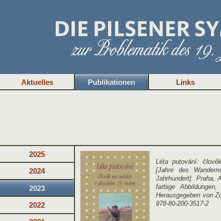
Aktuelles
Publikationen
Links
2025
Léta putování: člově
[Jahre des Wandern
2024
Jahrhundert]. Praha,
farbige Abbildungen
2023
Herausgegeben von Z
978-80-200-3517-2
2022