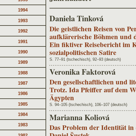
1994
Daniela Tinková
1993
Die geistlichen Reisen von Pe
1992
aufklärerische Böhmen und du
1991
Ein fiktiver Reisebericht im 
sozialpolitischen Satire
1990
S. 77–91 (tschechisch), 92–93 (deutsch)
1989
Veronika Faktorová
1988
Den gesellschaftlichen und l
1987
Trotz. Ida Pfeiffer auf dem 
1986
Ägypten
1985
S. 94–105 (tschechisch), 106–107 (deutsch)
Marianna Koliová
1984
1983
Das Problem der Identität i
Daniel Šustek
1982