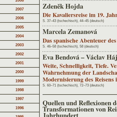
2008
Zdeněk Hojda
2007
Die Kavaliersreise im 19. Ja
2006
S. 37–43 (tschechisch), 44–45 (deutsch)
2005
Marcela Zemanová
2004
Das spanische Abenteuer des
2003
S. 46–58 (tschechisch), 58 (deutsch)
2002
Eva Bendová – Václav Há
2001
Weite, Schnelligkeit, Tiefe. 
Wahrnehmung der Landschaft
2000
Modernisierung des Reisens 
1999
S. 60–71 (tschechisch), 72–73 (deutsch)
1998
1997
Quellen und Reflexionen d
Transformationen von Rei
1996
Jahrhundert
1995