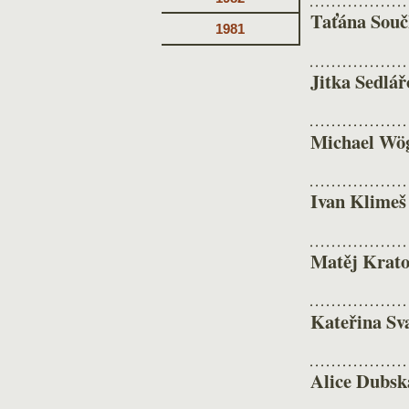
Taťána Součk
1981
Jitka Sedlář
Michael Wö
Ivan Klimeš
Matěj Krato
Kateřina Sv
Alice Dubsk