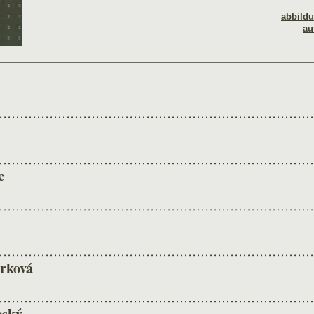
abbild
au
c
rková
eský