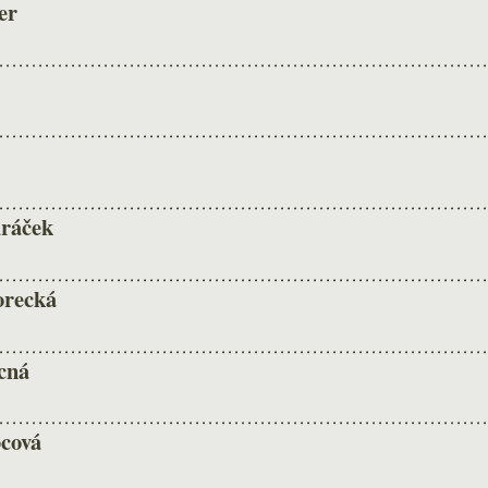
er
ráček
orecká
cná
cová