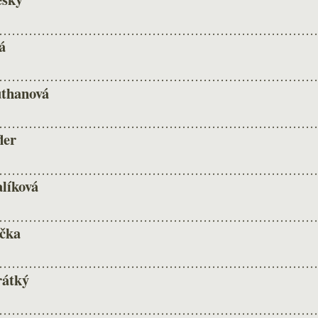
á
uthanová
ler
líková
čka
rátký