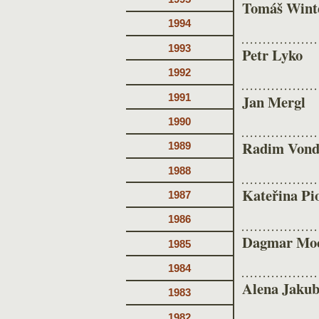
Tomáš Wint
1994
1993
Petr Lyko
1992
1991
Jan Mergl
1990
Radim Vond
1989
1988
Kateřina Pi
1987
1986
Dagmar Mo
1985
1984
Alena Jakub
1983
1982