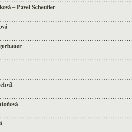
ová – Pavel Scheufler
ová
gerbauer
chvíl
atoňová
á