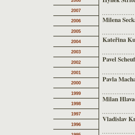
2008
2007
Milena Seck
2006
2005
Kateřina K
2004
2003
Pavel Scheuf
2002
2001
Pavla Macha
2000
1999
Milan Hlava
1998
1997
Vladislav K
1996
1995