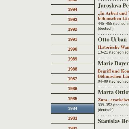
Jaroslava Pe
1994
„In Arbeit und 
böhmischen Län
1993
445–455 (tschech
(deutsch)
1992
Otto Urban
1991
Historische Wan
1990
13–21 (tschechisc
1989
Marie Bayer
1988
Begriff und Kon
Böhmischen Lä
1987
84–89 (tschechisc
1986
Marta Ottlov
1985
Zum „exotische
339–352 (tschech
1984
(deutsch)
1983
Stanislav B
1982