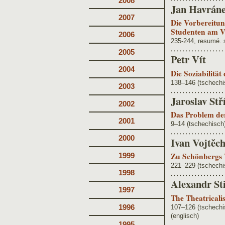
2008
Jan Havrán
2007
Die Vorbereitun
Studenten am V
2006
235-244, resumé. 
2005
Petr Vít
2004
Die Soziabilität
138–146 (tschechi
2003
Jaroslav Stř
2002
Das Problem der
2001
9–14 (tschechisch
2000
Ivan Vojtěc
Zu Schönbergs 
1999
221–229 (tschechi
1998
Alexandr St
1997
The Theatricali
1996
107–126 (tschech
(englisch)
1995