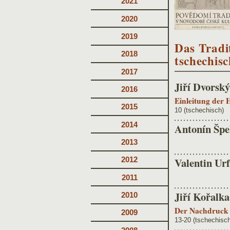
2021
2020
2019
Das Tradit
2018
tschechis
2017
Jiří Dvorský
2016
Einleitung der 
2015
10 (tschechisch)
2014
Antonín Špe
2013
Valentin Ur
2012
2011
Jiří Kořalka
2010
Der Nachdruck 
2009
13-20 (tschechisc