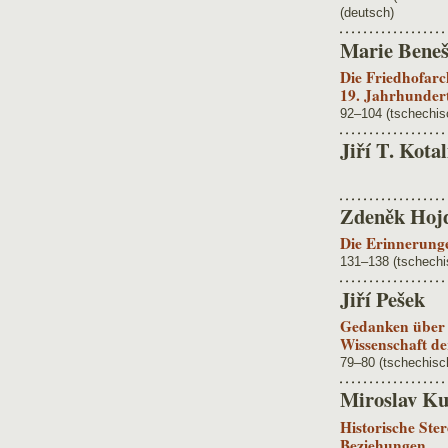
(deutsch)
Marie Beneš
Die Friedhofarc
19. Jahrhunder
92–104 (tschechis
Jiří T. Kotal
Zdeněk Hoj
Die Erinnerunge
131–138 (tschechi
Jiří Pešek
Gedanken über d
Wissenschaft de
79–80 (tschechisc
Miroslav Ku
Historische Ste
Beziehungen