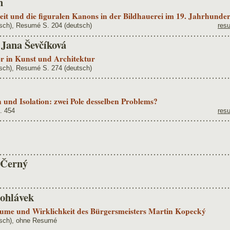
h
eit und die figuralen Kanons in der Bildhauerei im 19. Jahrhunder
sch), Resumé S. 204 (deutsch)
res
– Jana Ševčíková
 in Kunst und Architektur
sch), Resumé S. 274 (deutsch)
nd Isolation: zwei Pole desselben Problems?
. 454
res
 Černý
lohlávek
äume und Wirklichkeit des Bürgersmeisters Martin Kopecký
isch), ohne Resumé