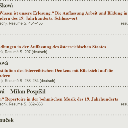
šková
Wissen ist unsere Erlösung.“ Die Auffassung Arbeit und Bildung in
dern des 19. Jahrhunderts. Schlusswort
isch), Resumé S. 454–455
res
dlungen in der Auffassung des österreichischen Staates
h), Resumé S. 207 (deutsch)
ová
stitution des österreihischen Denkens mit Rücksicht auf die
ndern
h), Resumé S. 253–254 (deutsch)
á – Milan Pospíšil
n“ Repertoire in der böhmischen Musik des 19. Jahrhunderts
isch), Resumé S. 352–353
res
rouček