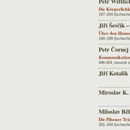
Petr Wittlic
Die Körperlichk
197–204 (tschechi
Jiří Ševčík 
Über den Humor
194–199 (tschechi
Petr Čornej
Kommunikation u
446-454, resumé s
Jiří Kotalík
Miroslav K.
Miloslav Bě
Die Pilsener Tr
201–204 (tschech