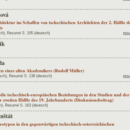
ová
hitektur im Schaffen von tschechischen Architekten der 2. Hälfte d
ts
ch), Resumé S. 105 (deutsch)
res
ík
da
n eines alten Akademikers (Rudolf Müller)
sch), Resumé S. 138 (deutsch)
res
ie tschechisch-europäischen Beziehungen in den Studien und der
r zweiten Hälfte des 19. Jahrhunderts (Disskusionsbeitrag)
h), Resumé S. 163 (deutsch)
nštát
reotypen in den gegenwärtigen tschechisch-osterreichischen