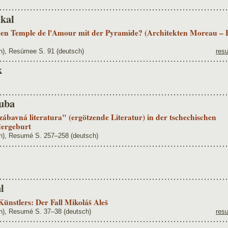
ukal
den Temple de l'Amour mit der Pyramide? (Architekten Moreau – 
h), Resümee S. 91 (deutsch)
res
k
uba
ábavná literatura" (ergötzende Literatur) in der tschechischen
dergeburt
h), Resumé S. 257–258 (deutsch)
l
Künstlers: Der Fall Mikoláš Aleš
h), Resumé S. 37–38 (deutsch)
res