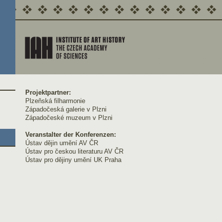
Projektpartner:
Plzeňská filharmonie
Západočeská galerie v Plzni
Západočeské muzeum v Plzni
Veranstalter der Konferenzen:
Ústav dějin umění AV ČR
Ústav pro českou literaturu AV ČR
Ústav pro dějiny umění UK Praha