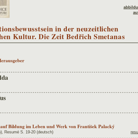
abbild
au
ionsbewusstsein in der neuzeitlichen
chen Kultur. Die Zeit Bedřich Smetanas
Herausgeber
lda
fus
auf Bildung im Leben und Werk von František Palacký
h), Resumé S. 19-20 (deutsch)
res