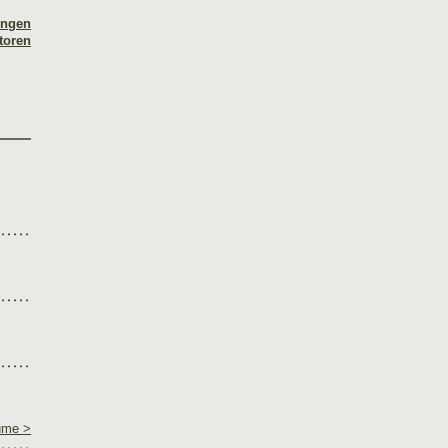
ungen
toren
ume >