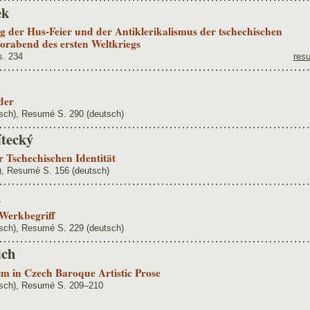
ek
g der Hus-Feier und der Antiklerikalismus der tschechischen
orabend des ersten Weltkriegs
s. 234
res
 der
sch), Resumé S. 290 (deutsch)
ítecký
 Tschechischen Identität
), Resumé S. 156 (deutsch)
h
Werkbegriff
sch), Resumé S. 229 (deutsch)
ich
sm in Czech Baroque Artistic Prose
isch), Resumé S. 209–210