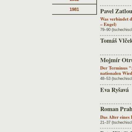
Pavel Zatlo
1981
Was verbindet 
– Engel)
79–90 (tschechisc
Tomáš Vlče
Mojmír Otr
Der Terminus "z
nationalen Wie
48–53 (tschechisc
Eva Ryšavá
Roman Prah
Das Alter eines 
21–37 (tschechisc