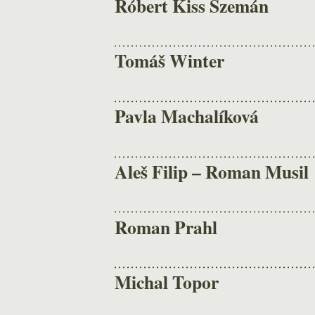
Róbert Kiss Szemán
Tomáš Winter
Pavla Machalíková
Aleš Filip – Roman Musil
Roman Prahl
Michal Topor