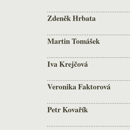
Zdeněk Hrbata
Martin Tomášek
Iva Krejčová
Veronika Faktorová
Petr Kovařík