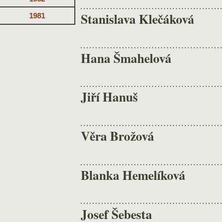
Stanislava Klečáková
1981
Hana Šmahelová
Jiří Hanuš
Věra Brožová
Blanka Hemelíková
Josef Šebesta