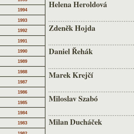
Helena Heroldová
1994
1993
Zdeněk Hojda
1992
1991
Daniel Řehák
1990
1989
1988
Marek Krejčí
1987
1986
Miloslav Szabó
1985
1984
Milan Ducháček
1983
1982