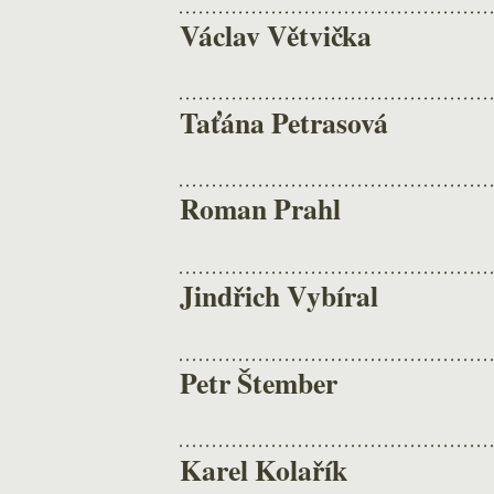
Václav Větvička
Taťána Petrasová
Roman Prahl
Jindřich Vybíral
Petr Štember
Karel Kolařík