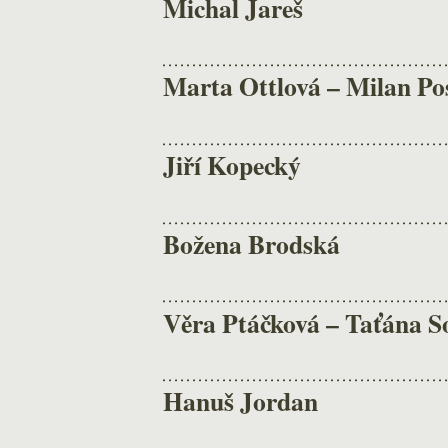
Michal Jareš
Marta Ottlová – Milan Pos
Jiří Kopecký
Božena Brodská
Věra Ptáčková – Taťána S
Hanuš Jordan