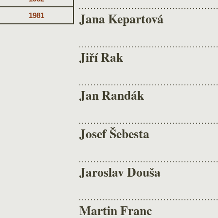
Jana Kepartová
1981
Jiří Rak
Jan Randák
Josef Šebesta
Jaroslav Douša
Martin Franc