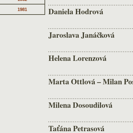
Daniela Hodrová
1981
Jaroslava Janáčková
Helena Lorenzová
Marta Ottlová – Milan Pos
Milena Dosoudilová
Taťána Petrasová