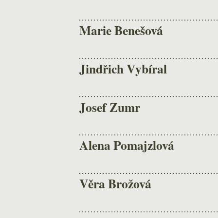
Marie Benešová
Jindřich Vybíral
Josef Zumr
Alena Pomajzlová
Věra Brožová