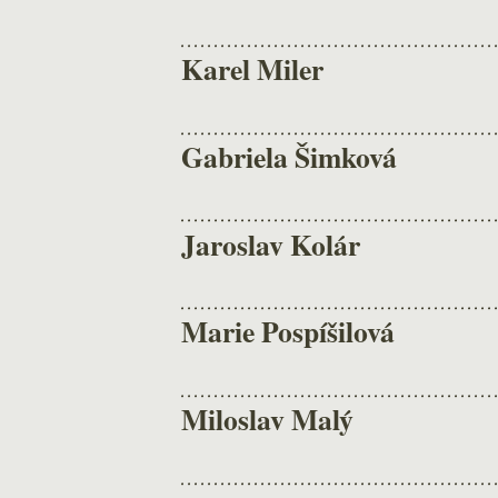
Karel Miler
Gabriela Šimková
Jaroslav Kolár
Marie Pospíšilová
Miloslav Malý