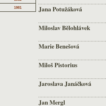
Jana Potužáková
1981
Miloslav Bělohlávek
Marie Benešová
Miloš Pistorius
Jaroslava Janáčková
Jan Mergl