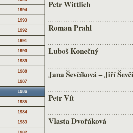
Petr Wittlich
1994
1993
Roman Prahl
1992
1991
Luboš Konečný
1990
1989
1988
Jana Ševčíková – Jiří Ševč
1987
1986
Petr Vít
1985
1984
Vlasta Dvořáková
1983
1982