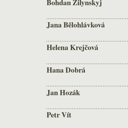
Bohdan Zilynskyj
Jana Bělohlávková
Helena Krejčová
Hana Dobrá
Jan Hozák
Petr Vít