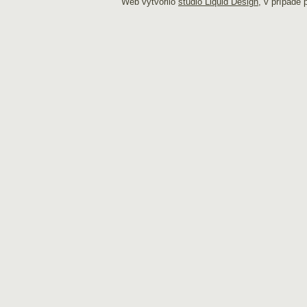
Web vytvořilo
studio Liquid Design
, v případě 