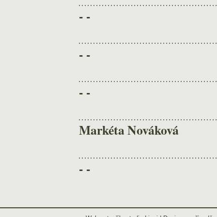
- -
- -
- -
Markéta Nováková
- -