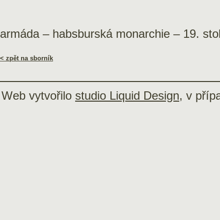
armáda – habsburská monarchie – 19. stol
< zpět na sborník
Web vytvořilo
studio Liquid Design
, v pří