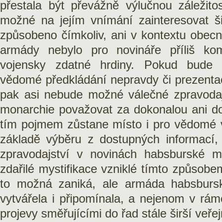
přestala být převážně výlučnou záležitos
možné na jejím vnímání zainteresovat ši
způsobeno čímkoliv, ani v kontextu obe
armády nebylo pro novináře příliš komp
vojensky zdatné hrdiny. Pokud bude 
vědomé předkládání nepravdy či prezentace
pak asi nebude možné válečné zpravodaj
monarchie považovat za dokonalou ani do
tím pojmem zůstane místo i pro vědomé 
základě výběru z dostupných informací,
zpravodajství v novinách habsburské mo
zdařilé mystifikace vzniklé tímto způsobe
to možná zaniká, ale armáda habsbursk
vytvářela i připomínala, a nejenom v rám
projevy směřujícími do řad stále širší veřej