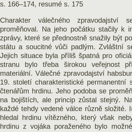
s. 166–174, resumé s. 175
Charakter válečného zpravodajství 
proměňoval. Na jeho počátku stačily k in
zprávy, které se přednostně snažily být p
státu a soucitné vůči padlým. Zvláštní s
Jejich situace byla příliš špatná pro ofici
stranu bylo třeba širokou veřejnost p
materiální. Válečné zpravodajství habsbu
19. století charakteristické permanentní
čtenářům hrdinu. Jeho podoba se proměňo
na bojištích, ale princip zůstal stejný. 
každé tehdy vedené válce různě složité. 
hledal hrdinu vítězného, který však neby
hrdinu z vojáka poraženého bylo možné